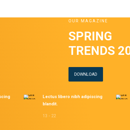
OUR MAGAZINE
SPRING
TRENDS 2
DOWNLOAD
scing
Lectus libero nibh adipiscing
blandit.
13 - 22