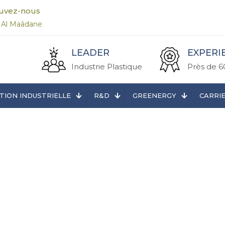
uvez-nous
 Al Maâdane
LEADER
EXPERI
Industrie Plastique
Près de 6
TION INDUSTRIELLE
R&D
GREENERGY
CARRI