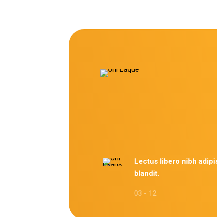
Lectus libero nibh adipi
blandit.
03 - 12