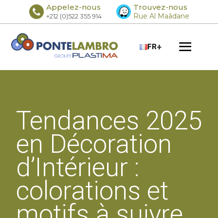
Appelez-nous
Trouvez-nous
Rue Al Maâdane
+212 (0)522 355 914
+
FR
Tendances 2025
en Décoration
d’Intérieur :
colorations et
motifs à suivre