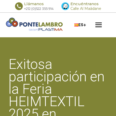
Llámanos
Encuéntranos
Calle Al Maâdane
+212 (0)522 355 914
+
ES
Exitosa
participación en
la Feria
HEIMTEXTIL
2025 en